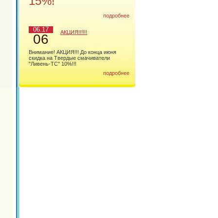
15%!
подробнее
06.17
АКЦИЯ!!!!!!
06
Внимание! АКЦИЯ!!! До конца июня
скидка на Твердые смачиватели
"Ливень-ТС" 10%!!!
подробнее