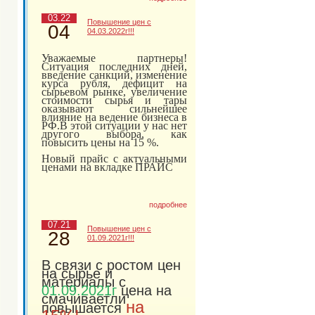
03.22
Повышение цен с
04
04.03.2022г!!!
Уважаемые партнеры!
Ситуация последних дней,
введение санкций, изменение
курса рубля, дефицит на
сырьевом рынке, увеличение
стоимости сырья и тары
оказывают сильнейшее
влияние на ведение бизнеса в
РФ.
В этой ситуации у нас нет
другого выбора, как
повысить цены на 15 %.
Новый прайс с актуальными
ценами на вкладке ПРАЙС
подробнее
07.21
Повышение цен с
28
01.09.2021г!!!
В связи с ростом цен
на сырье и
материалы с
01.09.2021г
цена на
смачиваетли
на
повышается